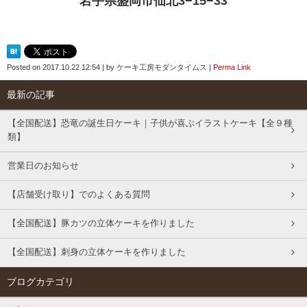
岩手県盛岡市仙北3−15−33
Posted on
2017.10.22 12:54
|
by
ケーキ工房モダンタイムス
|
Perma Link
最新の記事
【全国配送】恐竜の誕生日ケーキ｜子供が喜ぶイラストケーキ【全９種
類】
営業日のお知らせ
【店舗受け取り】でのよくある質問
【全国配送】豚カツの立体ケーキを作りました
【全国配送】刺身の立体ケーキを作りました
ブログカテゴリ