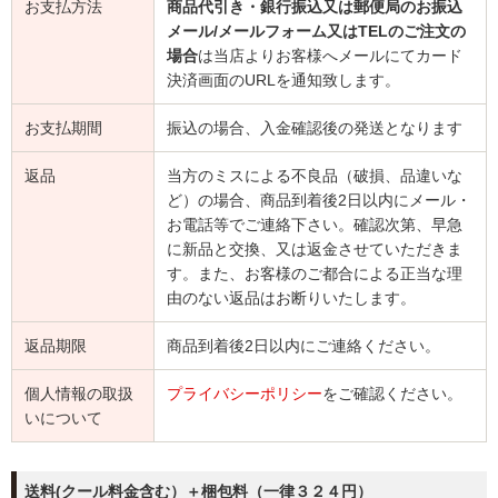
お支払方法
商品代引き・銀行振込又は郵便局のお振込
メール/メールフォーム又はTELのご注文の
場合
は当店よりお客様へメールにてカード
決済画面のURLを通知致します。
お支払期間
振込の場合、入金確認後の発送となります
返品
当方のミスによる不良品（破損、品違いな
ど）の場合、商品到着後2日以内にメール・
お電話等でご連絡下さい。確認次第、早急
に新品と交換、又は返金させていただきま
す。また、お客様のご都合による正当な理
由のない返品はお断りいたします。
返品期限
商品到着後2日以内にご連絡ください。
個人情報の取扱
プライバシーポリシー
をご確認ください。
いについて
送料(クール料金含む）＋梱包料（一律３２４円）