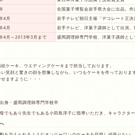
8年
全国菓子博覧会岩手県大会に出品。作
8年4月
岩手テレビ朝日主催「デコレート王決
0年4月
岩手テレビ、洋菓子講師として出演。
1年4月～2013年3月まで
盛岡調理師専門学校、洋菓子講師とし
顔絵ケーキ、ウエディングケーキまで担当しております。
るい笑顔と驚きの顔を想像しながら、いつもケーキを作っておりま
ごせますように・・・
出身・盛岡調理師専門学校卒
母でもあり先生でもある小田島淳子に指導いただき、キャラクタ
へ
動を与えられるようなオンリーワンのケーキを目指し頑張りたい