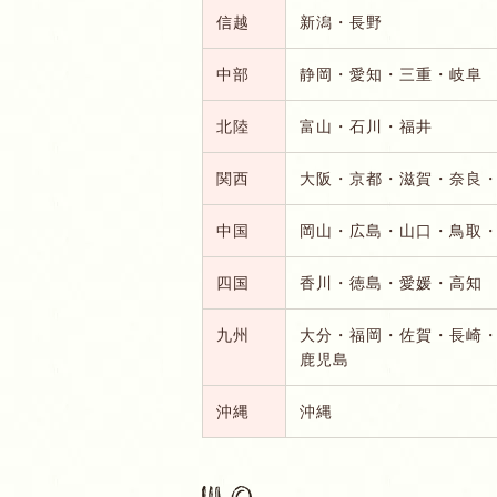
信越
新潟・長野
中部
静岡・愛知・三重・岐阜
北陸
富山・石川・福井
関西
大阪・京都・滋賀・奈良
中国
岡山・広島・山口・鳥取
四国
香川・徳島・愛媛・高知
九州
大分・福岡・佐賀・長崎
鹿児島
沖縄
沖縄