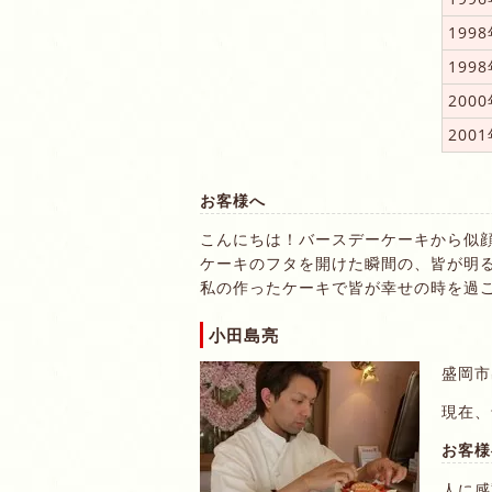
199
199
200
200
お客様へ
こんにちは！バースデーケーキから似
ケーキのフタを開けた瞬間の、皆が明
私の作ったケーキで皆が幸せの時を過
小田島亮
盛岡市
現在、
お客様
人に感