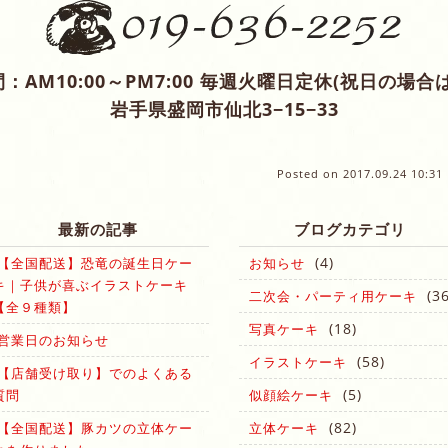
：AM10:00～PM7:00 毎週火曜日定休(祝日の場合
岩手県盛岡市仙北3−15−33
Posted on
2017.09.24 10:31
最新の記事
ブログカテゴリ
(4)
【全国配送】恐竜の誕生日ケー
お知らせ
キ｜子供が喜ぶイラストケーキ
(36
二次会・パーティ用ケーキ
【全９種類】
(18)
写真ケーキ
営業日のお知らせ
(58)
イラストケーキ
【店舗受け取り】でのよくある
(5)
質問
似顔絵ケーキ
(82)
【全国配送】豚カツの立体ケー
立体ケーキ