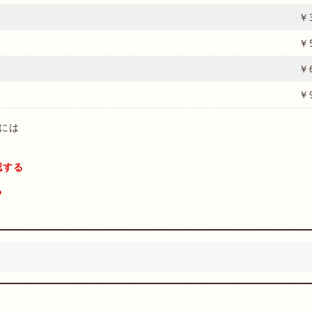
￥3
￥5
￥6
￥9
には
認する
る