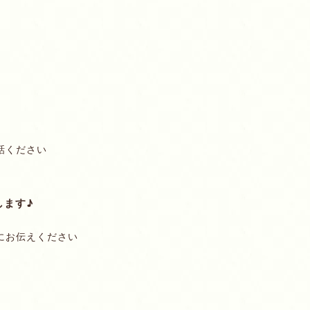
話ください
します♪
にお伝えください