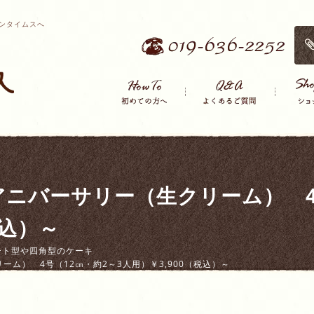
ンタイムスへ
ニバーサリー（生クリーム） 4
税込）～
ート型や四角型のケーキ
ム） 4号（12㎝・約2～3人用）￥3,900（税込）～