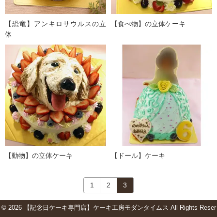
【恐竜】アンキロサウルスの立
【食べ物】の立体ケーキ
体
【動物】の立体ケーキ
【ドール】ケーキ
1
2
3
© 2026 【記念日ケーキ専門店】ケーキ工房モダンタイムス All Rights Reser