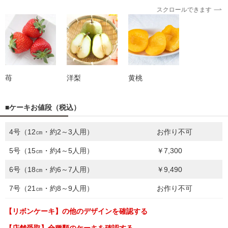
スクロールできます
苺
洋梨
黄桃
■ケーキお値段（税込）
4号（12㎝・約2～3人用）
お作り不可
5号（15㎝・約4～5人用）
￥7,300
6号（18㎝・約6～7人用）
￥9,490
7号（21㎝・約8～9人用）
お作り不可
【リボンケーキ】の他のデザインを確認する