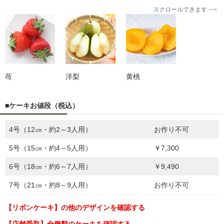
スクロールできます
苺
洋梨
黄桃
■ケーキお値段（税込）
4号（12㎝・約2～3人用）
お作り不可
5号（15㎝・約4～5人用）
￥7,300
6号（18㎝・約6～7人用）
￥9,490
7号（21㎝・約8～9人用）
お作り不可
【リボンケーキ】の他のデザインを確認する