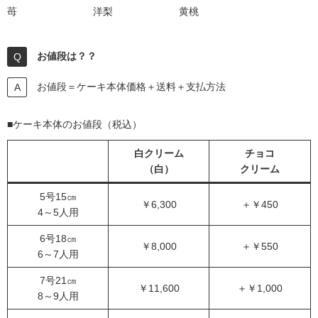
苺
洋梨
黄桃
お値段は？？
お値段＝ケーキ本体価格＋送料＋支払方法
■ケーキ本体のお値段（税込）
白クリーム
チョコ
（白）
クリーム
5号15㎝
￥6,300
＋￥450
4～5人用
6号18㎝
￥8,000
＋￥550
6～7人用
7号21㎝
￥11,600
＋￥1,000
8～9人用