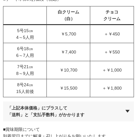
白クリーム
チョコ
（白）
クリーム
5号15㎝
￥5,700
＋￥450
4～5人用
6号18㎝
￥7,400
＋￥550
6～7人用
7号21㎝
￥10,700
＋￥1,000
8～9人用
8号24㎝
￥15,500
＋￥1,800
15人前後
「上記本体価格」にプラスして
「送料」と「支払手数料」がかかります
■賞味期限について
到着翌日までに解凍・召し上がりをお願いいたします